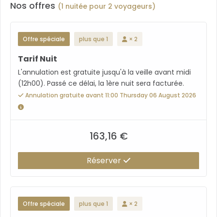
séparé, sèche-cheveux, miroir grossissant et
Nos offres
(1 nuitée pour 2 voyageurs)
mouchoirs - chaussons, serviettes, peignoirs et
produits d'accueil.
Offre spéciale
plus que 1
× 2
Tarif Nuit
L'annulation est gratuite jusqu'à la veille avant midi
(12h00). Passé ce délai, la 1ère nuit sera facturée.
Annulation gratuite avant 11:00 Thursday 06 August 2026
163,16 €
Réserver
Offre spéciale
plus que 1
× 2