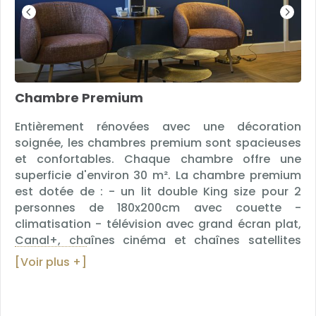
Chambre Premium
Entièrement rénovées avec une décoration
soignée, les chambres premium sont spacieuses
et confortables. Chaque chambre offre une
superficie d'environ 30 m². La chambre premium
est dotée de : - un lit double King size pour 2
personnes de 180x200cm avec couette -
climatisation - télévision avec grand écran plat,
Canal+, chaînes cinéma et chaînes satellites
étrangères - coin salon avec mini-bar - coffre
[Voir plus +]
fort - connexion Wifi gratuite et illimitée -
téléphone - prise USB - machine Nespresso - kit
de repassage - salle de bain avec douche et WC