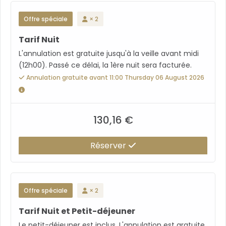
douche ou baignoire et WC, sèche-cheveux,
miroir grossissant et mouchoirs - chaussons,
Offre spéciale
× 2
serviettes, peignoirs et produits d'accueil.
Tarif Nuit
Plusieurs chambres supérieures sont accessibles
aux personnes à mobilité réduite (dont l'une en
L'annulation est gratuite jusqu'à la veille avant midi
rez-de-chaussée). Un lit bébé peut-être rajouté
(12h00). Passé ce délai, la 1ère nuit sera facturée.
dans la chambre sur demande et sans frais. Un lit
Annulation gratuite avant 11:00 Thursday 06 August 2026
d'appoint pour un enfant de moins de 16 ans
peut-être rajouté dans la chambre sur demande
moyennant un supplément (15€).
130,16 €
Réserver
Offre spéciale
× 2
Tarif Nuit et Petit-déjeuner
Le petit-déjeuner est inclus. L'annulation est gratuite