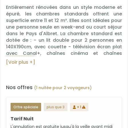
Entièrement rénovées dans un style moderne et
épuré, les chambres standards offrent une
superficie entre 11 et 12 m². Elles sont idéales pour
une personne seule en week-end ou court séjour
dans le Pays d'Albret. La chambre standard est
dotée de : - un lit double pour 2 personnes en
140X190cm, avec couette - télévision écran plat
avec Canal+, chaînes cinéma et chaînes
satellites étrangères, - connexion Wifi gratuite et
[Voir plus +]
illimitée, - téléphone - prise USB - climatisation -
plateau d'accueil - salle de bains avec douche et
WC, sèche-cheveux, miroir grossissant et
mouchoirs - chaussons, serviettes et produits
Nos offres
(1 nuitée pour 2 voyageurs)
d'accueil. Les chambres standards ne permettent
pas de rajouter un lit Bébé ou un lit
supplémentaire.
Offre spéciale
plus que 3
× 1
Tarif Nuit
L'annulation est gratuite jusqu'à la veille avant midi