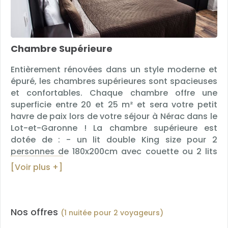
Chambre Supérieure
Entièrement rénovées dans un style moderne et
épuré, les chambres supérieures sont spacieuses
et confortables. Chaque chambre offre une
superficie entre 20 et 25 m² et sera votre petit
havre de paix lors de votre séjour à Nérac dans le
Lot-et-Garonne ! La chambre supérieure est
dotée de : - un lit double King size pour 2
personnes de 180x200cm avec couette ou 2 lits
séparés (Supplément de 10€, sur demande)
[Voir plus +]
climatisation - télévision écran plat avec Canal+,
chaînes cinéma et chaînes satellites étrangères -
fauteuils - coffre fort - connexion Wifi gratuite et
illimitée - téléphone - prise USB - machine
Nos offres
(1 nuitée pour 2 voyageurs)
Nespresso - kit de repassage - salle de bain avec