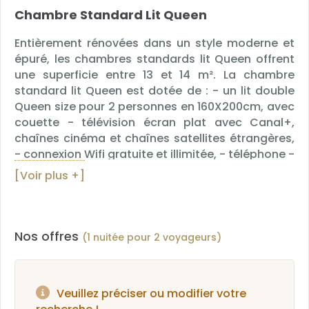
Chambre Standard Lit Queen
Entièrement rénovées dans un style moderne et
épuré, les chambres standards lit Queen offrent
une superficie entre 13 et 14 m². La chambre
standard lit Queen est dotée de : - un lit double
Queen size pour 2 personnes en 160X200cm, avec
couette - télévision écran plat avec Canal+,
chaînes cinéma et chaînes satellites étrangères,
- connexion Wifi gratuite et illimitée, - téléphone -
prise USB - climatisation - plateau d'accueil -
[Voir plus +]
salle de bain avec douche et WC, sèche-cheveux,
miroir grossissant et mouchoirs - chaussons,
serviettes et produits d'accueil. Les chambres
standards lit Queen ne permettent pas de
Nos offres
(1 nuitée pour 2 voyageurs)
rajouter un lit Bébé ou un lit supplémentaire.
Veuillez préciser ou modifier votre