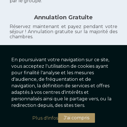
par le groupe.
Annulation Gratuite
Réservez maintenant et payez pendant votre
séjour ! Annulation gratuite sur la majorité des
chambres.
En poursuivant votre navigation sur ce site,
HOTEL HENRI IV
vous acceptez l'utilisation de cookies ayant
pour finalité l'analyse et les mesures
reception@hotelhenriiv.fr
d'audience, de fréquentation et de
www.hotelhenriiv.fr
navigation, la définition de services et offres
adaptés à vos centres d'intérêts et
personnalisés ainsi que le partage vers, ou la
2025 © Galaxy Hôtels Version 2.01 - Serveur EX
redirection depuis, des sites tiers.
Conditions & Mentions légales
|
Charte de confidentialité
|
J'ai compris
Plus d'infos